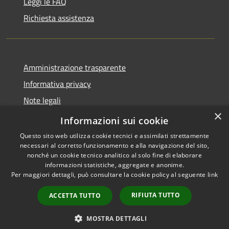
Leggi le FAQ
Richiesta assistenza
Amministrazione trasparente
Informativa privacy
Note legali
×
Dichiarazione di accessibilità
Informazioni sui cookie
Questo sito web utilizza cookie tecnici e assimilati strettamente
necessari al corretto funzionamento e alla navigazione del sito,
nonché un cookie tecnico analitico al solo fine di elaborare
informazioni statistiche, aggregate e anonime.
RSS
Copyright © 2026 • Comune di
Per maggiori dettagli, può consultare la cookie policy al seguente
link
Accessibilità
Castel Baronia • Powered by
Privacy
Municipium
Accesso
•
RIFIUTA TUTTO
ACCETTA TUTTO
Cookie
redazione
Mappa del sito
MOSTRA DETTAGLI