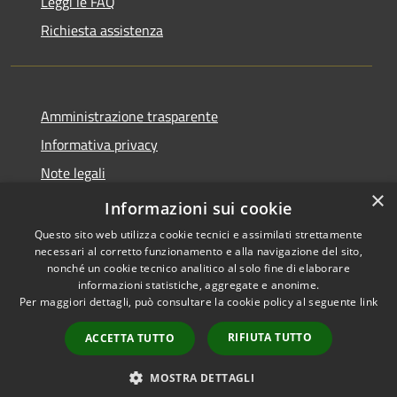
Leggi le FAQ
Richiesta assistenza
Amministrazione trasparente
Informativa privacy
Note legali
×
Dichiarazione di accessibilità
Informazioni sui cookie
Questo sito web utilizza cookie tecnici e assimilati strettamente
necessari al corretto funzionamento e alla navigazione del sito,
nonché un cookie tecnico analitico al solo fine di elaborare
informazioni statistiche, aggregate e anonime.
RSS
Copyright © 2026 • Comune di
Per maggiori dettagli, può consultare la cookie policy al seguente
link
Accessibilità
Castel Baronia • Powered by
Privacy
Municipium
Accesso
•
RIFIUTA TUTTO
ACCETTA TUTTO
Cookie
redazione
Mappa del sito
MOSTRA DETTAGLI