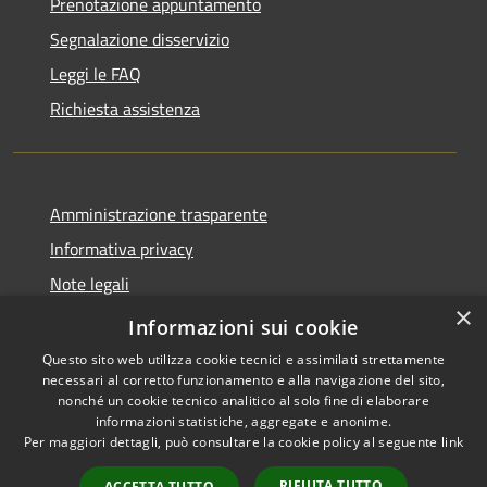
Prenotazione appuntamento
Segnalazione disservizio
Leggi le FAQ
Richiesta assistenza
Amministrazione trasparente
Informativa privacy
Note legali
×
Dichiarazione di accessibilità
Informazioni sui cookie
Questo sito web utilizza cookie tecnici e assimilati strettamente
necessari al corretto funzionamento e alla navigazione del sito,
nonché un cookie tecnico analitico al solo fine di elaborare
informazioni statistiche, aggregate e anonime.
RSS
Copyright © 2026 • Comune di
Per maggiori dettagli, può consultare la cookie policy al seguente
link
Accessibilità
Castel Baronia • Powered by
Privacy
Municipium
Accesso
•
RIFIUTA TUTTO
ACCETTA TUTTO