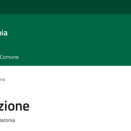
nia
il Comune
one
zione
Baronia