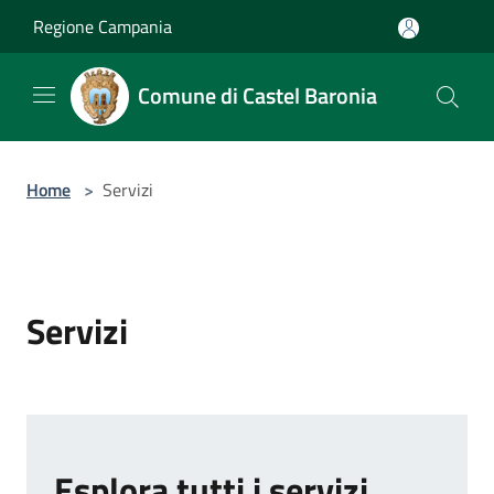
Salta al contenuto principale
Regione Campania
Comune di Castel Baronia
Home
>
Servizi
Servizi
Esplora tutti i servizi