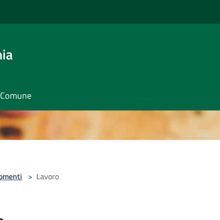
nia
il Comune
omenti
>
Lavoro