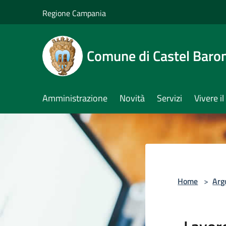
Salta al contenuto principale
Regione Campania
Comune di Castel Baro
Amministrazione
Novità
Servizi
Vivere 
Home
>
Arg