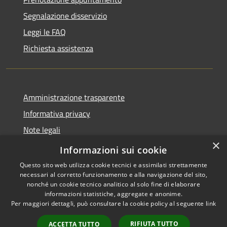
Segnalazione disservizio
Leggi le FAQ
Richiesta assistenza
Amministrazione trasparente
Informativa privacy
Note legali
×
Dichiarazione di accessibilità
Informazioni sui cookie
Questo sito web utilizza cookie tecnici e assimilati strettamente
necessari al corretto funzionamento e alla navigazione del sito,
nonché un cookie tecnico analitico al solo fine di elaborare
informazioni statistiche, aggregate e anonime.
RSS
Copyright © 2026 • Comune di
Per maggiori dettagli, può consultare la cookie policy al seguente
link
Accessibilità
Castel Baronia • Powered by
Privacy
Municipium
Accesso
•
RIFIUTA TUTTO
ACCETTA TUTTO