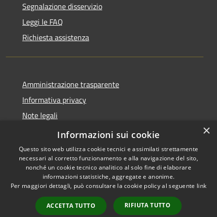
Segnalazione disservizio
Leggi le FAQ
Richiesta assistenza
Amministrazione trasparente
Informativa privacy
Note legali
×
Dichiarazione di accessibilità
Informazioni sui cookie
Questo sito web utilizza cookie tecnici e assimilati strettamente
necessari al corretto funzionamento e alla navigazione del sito,
nonché un cookie tecnico analitico al solo fine di elaborare
informazioni statistiche, aggregate e anonime.
RSS
Copyright © 2026 • Comune di
Per maggiori dettagli, può consultare la cookie policy al seguente
link
Accessibilità
Castel Baronia • Powered by
Privacy
Municipium
Accesso
•
RIFIUTA TUTTO
ACCETTA TUTTO
Cookie
redazione