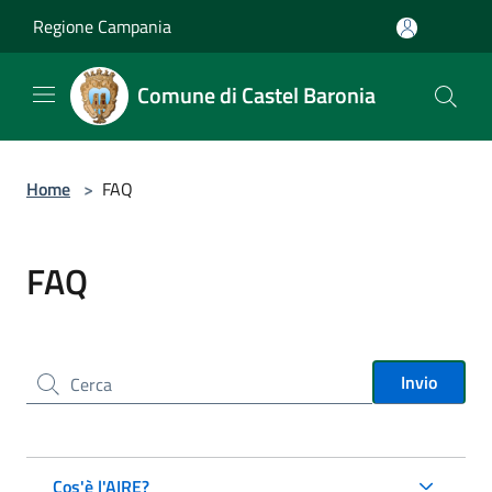
Salta al contenuto principale
Regione Campania
Comune di Castel Baronia
Home
>
FAQ
FAQ
Cerca nel sito
Invio
Cos'è l'AIRE?