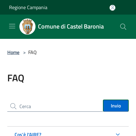
Salta al contenuto principale
Regione Campania
Comune di Castel Baronia
Home
>
FAQ
FAQ
Cerca nel sito
Invio
Cos'è l'AIRE?